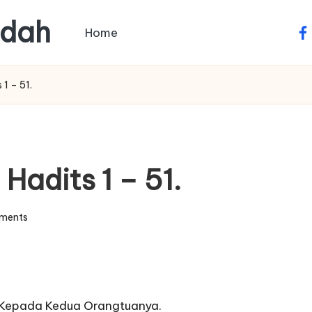
adah
Home
fa
1 – 51.
Hadits 1 – 51.
ments
 Kepada Kedua Orangtuanya.