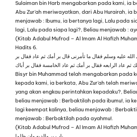
Sulaiman bin Harb mengabarkan pada kami, ia be
Abu Zur’ah meriwayatkan, dari Abu Hurairah, ia be
menjawab : Ibumu, ia bertanya lagi, Lalu pada si
lagi, Lalu pada siapa lagi?, Beliau menjawab : a
(Kitab Adabul Mufrod – Al Imam Al Hafizh Muhamm
Hadits 6.
الله عليه وسلم فقال ما تأمرنى قال بر أمك ثم عاد فقال بر
ك ثم عاد الرابعه فقال بر أمك ثم عاد الخامسة فقال بر أباك
Bisyr bin Muhammad telah mengabarkan pada kam
kepada kami, ia berkata, Abu Zur’ah telah meri
yang akan engkau perintahkan kepadaku?, Beliau
beliau menjawab : Berbaktilah pada ibumu!, ia k
lagi keempat kalinya, beliau menjawab : Berbakt
menjawab : Berbaktilah pada ayahmu!.
(Kitab Adabul Mufrod – Al Imam Al Hafizh Muhamm
باب بر والديه وإن ظلما.