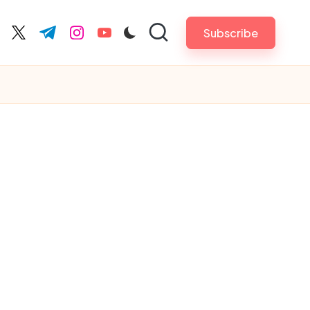
Subscribe
cebook.com
twitter.com
t.me
instagram.com
youtube.com