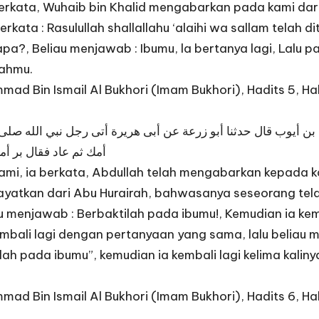
rkata, Wuhaib bin Khalid mengabarkan pada kami dari 
rkata : Rasulullah shallallahu ‘alaihi wa sallam telah 
apa?, Beliau menjawab : Ibumu, la bertanya lagi, Lalu 
yahmu.
ad Bin Ismail Al Bukhori (Imam Bukhori), Hadits 5, Ha
 بن أيوب قال حدثنا أبو زرعة عن أبى هريرة أتى رجل نبي الله صلى 
أمك ثم عاد فقال بر أم
i, ia berkata, Abdullah telah mengabarkan kepada k
wayatkan dari Abu Hurairah, bahwasanya seseorang tel
 menjawab : Berbaktilah pada ibumu!, Kemudian ia kem
embali lagi dengan pertanyaan yang sama, lalu beliau 
ilah pada ibumu”, kemudian ia kembali lagi kelima kali
ad Bin Ismail Al Bukhori (Imam Bukhori), Hadits 6, Ha