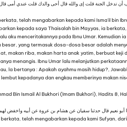
أن تدخل الجنة قلت إى والله قال أحى والدك قلت عندي أمى قال فوا
rkata, telah mengabarkan kepada kami Isma’il bin Ibr
gabarkan kepada saya Thaisalah bin Mayyas, ia berkat
alu aku menceritakannya pada Ibnu Umar. Kemudian ia b
osa besar, yang termasuk dosa-dosa besar adalah meny
mat, makan riba, makan harta anak yatim, berbuat keji
nya menangis. Ibnu Umar lalu melanjutkan perkataann
au, la bertanya : Apakah ayahmu masih hidup?, Jawabku
mah lembut kepadanya dan engkau memberinya makan ni
ad Bin Ismail Al Bukhori (Imam Bukhori), Hadits 8, Hal
berkata, telah mengabarkan kepada kami Sufyan, dari 