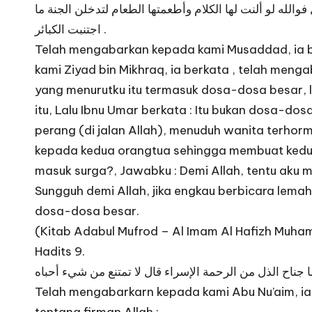
لله لو ألنت لها الكلام وأطعمتها الطعام لتدخلن الجنة ما
اجتنبت الكبائر .
Telah mengabarkan kepada kami Musaddad, ia be
kami Ziyad bin Mikhraq, ia berkata , telah men
yang menurutku itu termasuk dosa-dosa besar, l
itu, Lalu Ibnu Umar berkata : Itu bukan dosa-d
perang (di jalan Allah), menuduh wanita terhor
kepada kedua orangtua sehingga membuat kedua
masuk surga?, Jawabku : Demi Allah, tentu aku m
Sungguh demi Allah, jika engkau berbicara le
dosa-dosa besar.
(Kitab Adabul Mufrod – Al Imam Al Hafizh Muhamm
Hadits 9.
Telah mengabarkarn kepada kami Abu Nu’aim, ia 