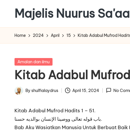
Majelis Nuurus Sa'a
Skip
to
Majelis
content
Nuurus
Home
2024
April
15
Kitab Adabul Mufrod Hadits 
Sa'aadah
Website
Posted
Amalan dan ilmu
in
Kitab Adabul Mufrod 
By
shulfialaydrus
April 15, 2024
No Com
Posted
by
Kitab Adabul Mufrod Hadits 1 – 51.
باب قوله تعالى ووصينا الإنسان بوالديه حسنا.
Bab Aku Wasiatkan Manusia Untuk Berbuat Baik