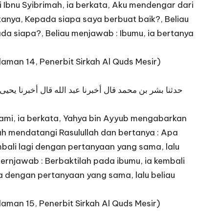
Ibnu Syibrimah, ia berkata, Aku mendengar dari
ditanya, Kepada siapa saya berbuat baik?, Beliau
pada siapa?, Beliau menjawab : Ibumu, ia bertanya
laman 14, Penerbit Sirkah Al Quds Mesir)
حدثنا بشر بن محمد قال أخبرنا عبد الله قال أخبرنا يحيى
ami, ia berkata, Yahya bin Ayyub mengabarkan
ah mendatangi Rasulullah dan bertanya : Apa
bali lagi dengan pertanyaan yang sama, lalu
mernjawab : Berbaktilah pada ibumu, ia kembali
nya dengan pertanyaan yang sama, lalu beliau
laman 15, Penerbit Sirkah Al Quds Mesir)