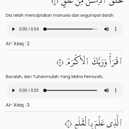
خَلَقَ ٱلْإِنسَٰنَ مِنْ عَلَقٍ ٢
Dia telah menciptakan manusia dari segumpal darah.
Al-'Alaq : 2
ٱقْرَأْ وَرَبُّكَ ٱلْأَكْرَمُ ٣
Bacalah, dan Tuhanmulah Yang Maha Pemurah,
Al-'Alaq : 3
ٱلَّذِى عَلَّمَ بِٱلْقَلَمِ ٤