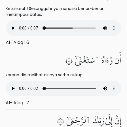
Ketahuilah! Sesungguhnya manusia benar-benar
melampaui batas,
Al-'Alaq : 6
أَن رَّءَاهُ ٱسْتَغْنَىٰٓ ٧
karena dia melihat dirinya serba cukup.
Al-'Alaq : 7
إِنَّ إِلَىٰ رَبِّكَ ٱلرُّجْعَىٰٓ ٨