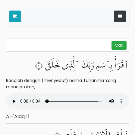
ٱقْرَأْ بِٱسْمِ رَبِّكَ ٱلَّذِى خَلَقَ ١
Bacalah dengan (menyebut) nama Tuhanmu Yang
menciptakan,
Al-'Alaq : 1