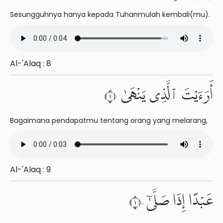
Sesungguhnya hanya kepada Tuhanmulah kembali(mu).
Al-'Alaq : 8
أَرَءَيْتَ ٱلَّذِى يَنْهَىٰ ٩
Bagaimana pendapatmu tentang orang yang melarang,
Al-'Alaq : 9
عَبْدًا إِذَا صَلَّىٰٓ ١٠