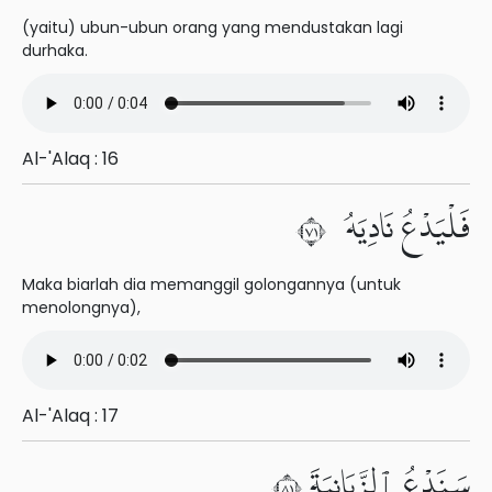
(yaitu) ubun-ubun orang yang mendustakan lagi
durhaka.
Al-'Alaq : 16
فَلْيَدْعُ نَادِيَهُۥ ١٧
Maka biarlah dia memanggil golongannya (untuk
menolongnya),
Al-'Alaq : 17
سَنَدْعُ ٱلزَّبَانِيَةَ ١٨