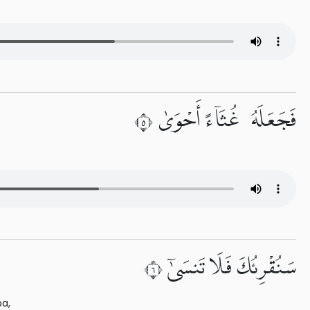
فَجَعَلَهُۥ غُثَآءً أَحْوَىٰ ٥
سَنُقْرِئُكَ فَلَا تَنسَىٰٓ ٦
a,