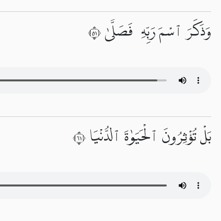
وَذَكَرَ ٱسْمَ رَبِّهِۦ فَصَلَّىٰ ١٥
بَلْ تُؤْثِرُونَ ٱلْحَيَوٰةَ ٱلدُّنْيَا ١٦