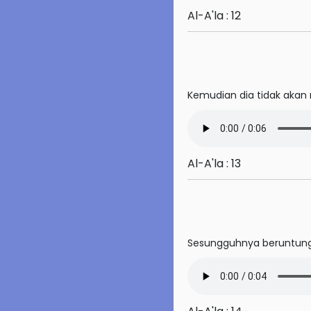
Al-A'la : 12
64. At-Tagabun
65. At-Talaq
66. At-Tahrim
Kemudian dia tidak akan 
67. Al-Mulk
68. Al-Qalam
Al-A'la : 13
69. Al-Haqqah
70. Al-Ma'arij
71. Nuh
Sesungguhnya beruntung
72. Al-Jinn
73. Al-Muzzammil
74. Al-Muddassir