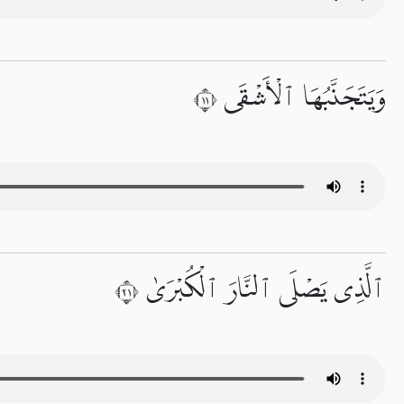
وَيَتَجَنَّبُهَا ٱلْأَشْقَى ١١
ٱلَّذِى يَصْلَى ٱلنَّارَ ٱلْكُبْرَىٰ ١٢