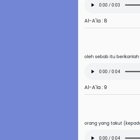
42. Asy-Syura
Al-A'la : 8
43. Az-Zukhruf
44. Ad-Dukhan
45. Al-Jasiyah
oleh sebab itu berikanla
46. Al-Ahqaf
47. Muhammad
48. Al-Fath
Al-A'la : 9
49. Al-Hujurat
50. Qaf
orang yang takut (kepad
51. Az-Zariyat
52. At-Tur