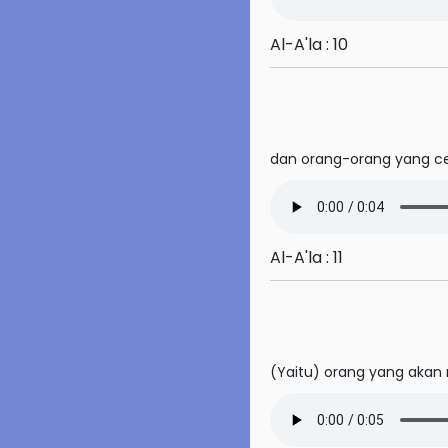
53. An-Najm
Al-A'la : 10
54. Al-Qamar
55. Ar-Rahman
56. Al-Waqi'ah
dan orang-orang yang ce
57. Al-Hadid
58. Al-Mujadilah
Al-A'la : 11
59. Al-Hasyr
60. Al-Mumtahanah
61. As-Saff
(Yaitu) orang yang akan
62. Al-Jumu'ah
63. Al-Munafiqun