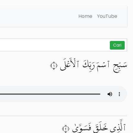
Home
YouTube
سَبِّحِ ٱسْمَ رَبِّكَ ٱلْأَعْلَى ١
ٱلَّذِى خَلَقَ فَسَوَّىٰ ٢