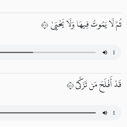
ثُمَّ لَا يَمُوتُ فِيهَا وَلَا يَحْيَىٰ ١٣
قَدْ أَفْلَحَ مَن تَزَكَّىٰ ١٤