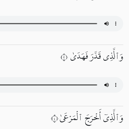
وَٱلَّذِى قَدَّرَ فَهَدَىٰ ٣
وَٱلَّذِىٓ أَخْرَجَ ٱلْمَرْعَىٰ ٤