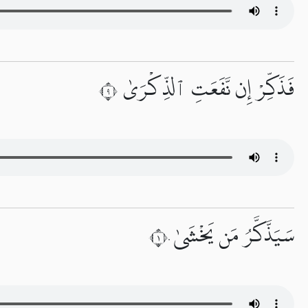
فَذَكِّرْ إِن نَّفَعَتِ ٱلذِّكْرَىٰ ٩
سَيَذَّكَّرُ مَن يَخْشَىٰ ١٠