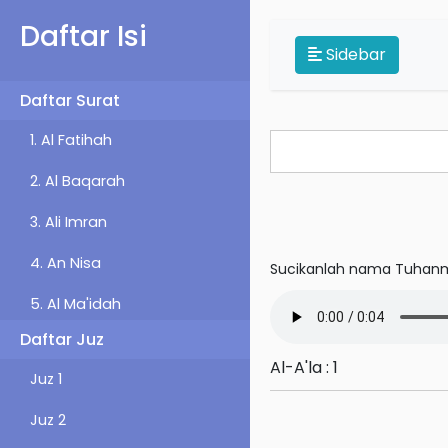
Daftar Isi
Sidebar
Daftar Surat
1. Al Fatihah
2. Al Baqarah
3. Ali Imran
4. An Nisa
Sucikanlah nama Tuhanm
5. Al Ma'idah
Daftar Juz
6. Al An'am
Al-A'la : 1
Juz 1
7. Al-A'raf
Juz 2
8. Al-Anfal