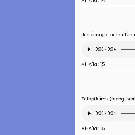
Al-A'la : 14
75. Al-Qiyamah
76. Al-Insan
dan dia ingat nama Tuha
77. Al-Mursalat
78. An-Naba'
79. An-Nazi'at
Al-A'la : 15
80. 'Abasa
81. At-Takwir
82. Al-Infitar
Tetapi kamu (orang-orang
83. Al-Tatfif
84. Al-Insyiqaq
Al-A'la : 16