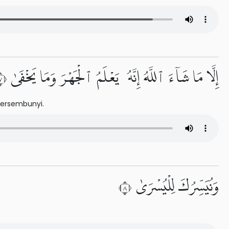
إِلَّا مَا شَآءَ ٱللَّهُ إِنَّهُۥ يَعْلَمُ ٱلْجَهْرَ وَمَا يَخْفَىٰ ٧
tersembunyi.
وَنُيَسِّرُكَ لِلْيُسْرَىٰ ٨