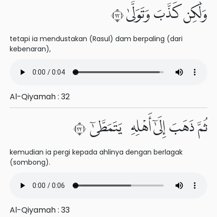
وَلَٰكِن كَذَّبَ وَتَوَلَّىٰ ٣٢
tetapi ia mendustakan (Rasul) dam berpaling (dari
kebenaran),
Al-Qiyamah : 32
ثُمَّ ذَهَبَ إِلَىٰٓ أَهْلِهِۦ يَتَمَطَّىٰٓ ٣٣
kemudian ia pergi kepada ahlinya dengan berlagak
(sombong).
Al-Qiyamah : 33