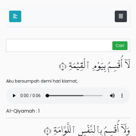
لَآ أُقْسِمُ بِيَوْمِ ٱلْقِيَٰمَةِ ١
Aku bersumpah demi hari kiamat,
Al-Qiyamah : 1
وَلَآ أُقْسِمُ بِٱلنَّفْسِ ٱللَّوَّامَةِ ٢