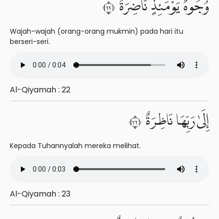
وُجُوهٌ يَوْمَئِذٍ نَّاضِرَةٌ ٢٢
Wajah-wajah (orang-orang mukmin) pada hari itu
berseri-seri.
Al-Qiyamah : 22
إِلَىٰ رَبِّهَا نَاظِرَةٌ ٢٣
Kepada Tuhannyalah mereka melihat.
Al-Qiyamah : 23