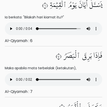
يَسْـَٔلُ أَيَّانَ يَوْمُ ٱلْقِيَٰمَةِ ٦
Ia berkata: "Bilakah hari kiamat itu?"
Al-Qiyamah : 6
فَإِذَا بَرِقَ ٱلْبَصَرُ ٧
Maka apabila mata terbelalak (ketakutan),
Al-Qiyamah : 7
وَخَسَفَ ٱلْقَمَرُ ٨