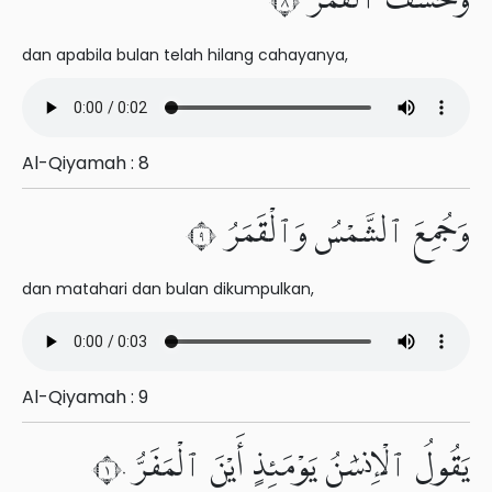
dan apabila bulan telah hilang cahayanya,
Al-Qiyamah : 8
وَجُمِعَ ٱلشَّمْسُ وَٱلْقَمَرُ ٩
dan matahari dan bulan dikumpulkan,
Al-Qiyamah : 9
يَقُولُ ٱلْإِنسَٰنُ يَوْمَئِذٍ أَيْنَ ٱلْمَفَرُّ ١٠