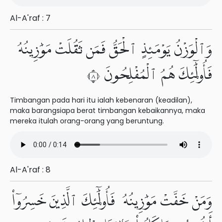
Al-A'raf : 7
وَٱلْوَزْنُ يَوْمَئِذٍ ٱلْحَقُّ فَمَن ثَقُلَتْ مَوَٰزِينُهُۥ
فَأُو۟لَٰٓئِكَ هُمُ ٱلْمُفْلِحُونَ ٨
Timbangan pada hari itu ialah kebenaran (keadilan),
maka barangsiapa berat timbangan kebaikannya, maka
mereka itulah orang-orang yang beruntung.
Al-A'raf : 8
وَمَنْ خَفَّتْ مَوَٰزِينُهُۥ فَأُو۟لَٰٓئِكَ ٱلَّذِينَ خَسِرُوٓا۟