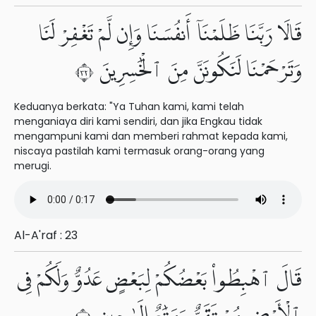
قَالَا رَبَّنَا ظَلَمْنَآ أَنفُسَنَا وَإِن لَّمْ تَغْفِرْ لَنَا
وَتَرْحَمْنَا لَنَكُونَنَّ مِنَ ٱلْخَٰسِرِينَ ٢٣
Keduanya berkata: "Ya Tuhan kami, kami telah
menganiaya diri kami sendiri, dan jika Engkau tidak
mengampuni kami dan memberi rahmat kepada kami,
niscaya pastilah kami termasuk orang-orang yang
merugi.
Al-A'raf : 23
قَالَ ٱهْبِطُوا۟ بَعْضُكُمْ لِبَعْضٍ عَدُوٌّ وَلَكُمْ فِى