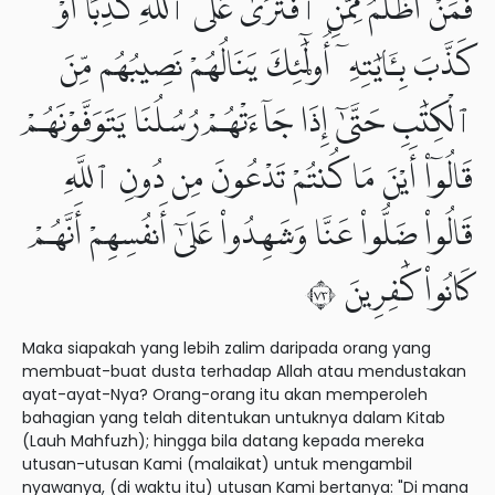
فَمَنْ أَظْلَمُ مِمَّنِ ٱفْتَرَىٰ عَلَى ٱللَّهِ كَذِبًا أَوْ
كَذَّبَ بِـَٔايَٰتِهِۦٓ أُو۟لَٰٓئِكَ يَنَالُهُمْ نَصِيبُهُم مِّنَ
ٱلْكِتَٰبِ حَتَّىٰٓ إِذَا جَآءَتْهُمْ رُسُلُنَا يَتَوَفَّوْنَهُمْ
قَالُوٓا۟ أَيْنَ مَا كُنتُمْ تَدْعُونَ مِن دُونِ ٱللَّهِ
قَالُوا۟ ضَلُّوا۟ عَنَّا وَشَهِدُوا۟ عَلَىٰٓ أَنفُسِهِمْ أَنَّهُمْ
كَانُوا۟ كَٰفِرِينَ ٣٧
Maka siapakah yang lebih zalim daripada orang yang
membuat-buat dusta terhadap Allah atau mendustakan
ayat-ayat-Nya? Orang-orang itu akan memperoleh
bahagian yang telah ditentukan untuknya dalam Kitab
(Lauh Mahfuzh); hingga bila datang kepada mereka
utusan-utusan Kami (malaikat) untuk mengambil
nyawanya, (di waktu itu) utusan Kami bertanya: "Di mana