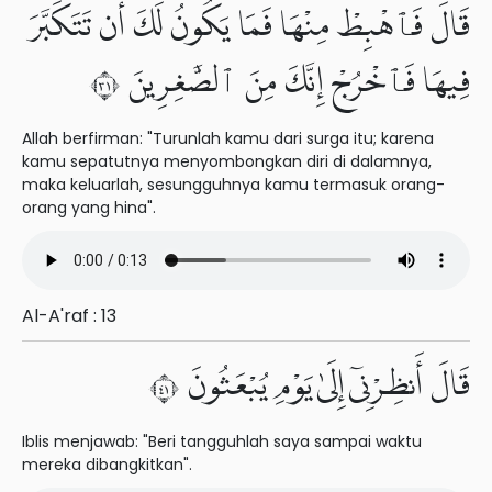
قَالَ فَٱهْبِطْ مِنْهَا فَمَا يَكُونُ لَكَ أَن تَتَكَبَّرَ
فِيهَا فَٱخْرُجْ إِنَّكَ مِنَ ٱلصَّٰغِرِينَ ١٣
Allah berfirman: "Turunlah kamu dari surga itu; karena
kamu sepatutnya menyombongkan diri di dalamnya,
maka keluarlah, sesungguhnya kamu termasuk orang-
orang yang hina".
Al-A'raf : 13
قَالَ أَنظِرْنِىٓ إِلَىٰ يَوْمِ يُبْعَثُونَ ١٤
Iblis menjawab: "Beri tangguhlah saya sampai waktu
mereka dibangkitkan".