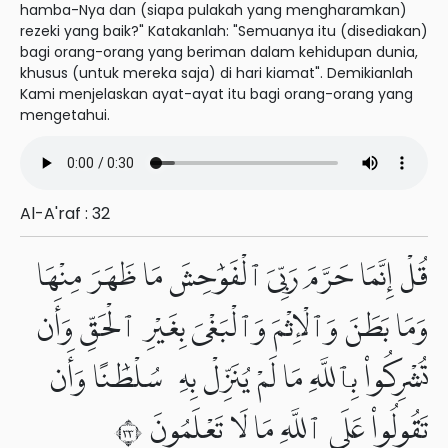
hamba-Nya dan (siapa pulakah yang mengharamkan)
rezeki yang baik?" Katakanlah: "Semuanya itu (disediakan)
bagi orang-orang yang beriman dalam kehidupan dunia,
khusus (untuk mereka saja) di hari kiamat". Demikianlah
Kami menjelaskan ayat-ayat itu bagi orang-orang yang
mengetahui.
Al-A'raf : 32
قُلْ إِنَّمَا حَرَّمَ رَبِّىَ ٱلْفَوَٰحِشَ مَا ظَهَرَ مِنْهَا
وَمَا بَطَنَ وَٱلْإِثْمَ وَٱلْبَغْىَ بِغَيْرِ ٱلْحَقِّ وَأَن
تُشْرِكُوا۟ بِٱللَّهِ مَا لَمْ يُنَزِّلْ بِهِۦ سُلْطَٰنًا وَأَن
تَقُولُوا۟ عَلَى ٱللَّهِ مَا لَا تَعْلَمُونَ ٣٣