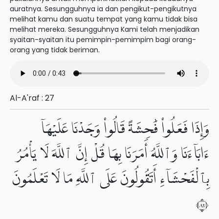
auratnya. Sesungguhnya ia dan pengikut-pengikutnya
melihat kamu dan suatu tempat yang kamu tidak bisa
melihat mereka. Sesungguhnya Kami telah menjadikan
syaitan-syaitan itu pemimpin-pemimpim bagi orang-
orang yang tidak beriman.
Al-A'raf : 27
وَإِذَا فَعَلُوا۟ فَٰحِشَةً قَالُوا۟ وَجَدْنَا عَلَيْهَآ
ءَابَآءَنَا وَٱللَّهُ أَمَرَنَا بِهَا قُلْ إِنَّ ٱللَّهَ لَا يَأْمُرُ
بِٱلْفَحْشَآءِ أَتَقُولُونَ عَلَى ٱللَّهِ مَا لَا تَعْلَمُونَ
٢٨