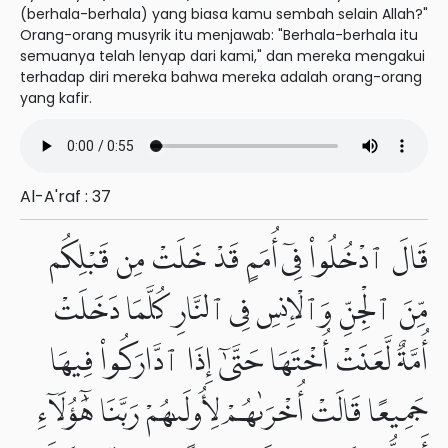
(berhala-berhala) yang biasa kamu sembah selain Allah?"
Orang-orang musyrik itu menjawab: "Berhala-berhala itu
semuanya telah lenyap dari kami," dan mereka mengakui
terhadap diri mereka bahwa mereka adalah orang-orang
yang kafir.
Al-A'raf : 37
قَالَ ٱدْخُلُوا۟ فِىٓ أُمَمٍ قَدْ خَلَتْ مِن قَبْلِكُم
مِّنَ ٱلْجِنِّ وَٱلْإِنسِ فِى ٱلنَّارِ كُلَّمَا دَخَلَتْ
أُمَّةٌ لَّعَنَتْ أُخْتَهَا حَتَّىٰٓ إِذَا ٱدَّارَكُوا۟ فِيهَا
جَمِيعًا قَالَتْ أُخْرَىٰهُمْ لِأُولَىٰهُمْ رَبَّنَا هَٰٓؤُلَآءِ