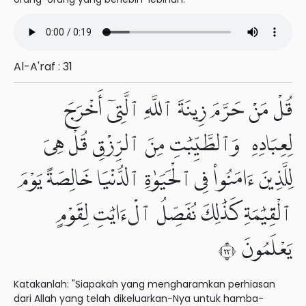
Al-A'raf : 31
قُلْ مَنْ حَرَّمَ زِينَةَ ٱللَّهِ ٱلَّتِىٓ أَخْرَجَ
لِعِبَادِهِۦ وَٱلطَّيِّبَٰتِ مِنَ ٱلرِّزْقِ قُلْ هِىَ
لِلَّذِينَ ءَامَنُوا۟ فِى ٱلْحَيَوٰةِ ٱلدُّنْيَا خَالِصَةً يَوْمَ
ٱلْقِيَٰمَةِ كَذَٰلِكَ نُفَصِّلُ ٱلْءَايَٰتِ لِقَوْمٍ
يَعْلَمُونَ ٣٢
Katakanlah: "Siapakah yang mengharamkan perhiasan
dari Allah yang telah dikeluarkan-Nya untuk hamba-