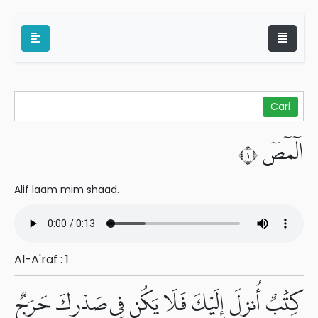
الٓمٓصٓ ١
Alif laam mim shaad.
Al-A'raf : 1
كِتَٰبٌ أُنزِلَ إِلَيْكَ فَلَا يَكُن فِى صَدْرِكَ حَرَجٌ