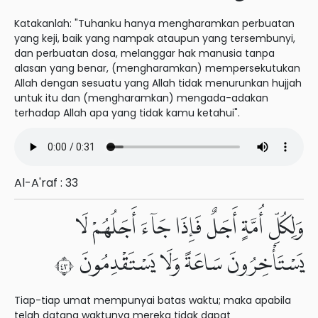
Katakanlah: "Tuhanku hanya mengharamkan perbuatan
yang keji, baik yang nampak ataupun yang tersembunyi,
dan perbuatan dosa, melanggar hak manusia tanpa
alasan yang benar, (mengharamkan) mempersekutukan
Allah dengan sesuatu yang Allah tidak menurunkan hujjah
untuk itu dan (mengharamkan) mengada-adakan
terhadap Allah apa yang tidak kamu ketahui".
Al-A'raf : 33
وَلِكُلِّ أُمَّةٍ أَجَلٌ فَإِذَا جَآءَ أَجَلُهُمْ لَا
يَسْتَأْخِرُونَ سَاعَةً وَلَا يَسْتَقْدِمُونَ ٣٤
Tiap-tiap umat mempunyai batas waktu; maka apabila
telah datang waktunya mereka tidak dapat