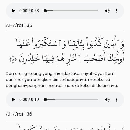
Al-A'raf : 35
وَٱلَّذِينَ كَذَّبُوا۟ بِـَٔايَٰتِنَا وَٱسْتَكْبَرُوا۟ عَنْهَآ
أُو۟لَٰٓئِكَ أَصْحَٰبُ ٱلنَّارِ هُمْ فِيهَا خَٰلِدُونَ ٣٦
Dan orang-orang yang mendustakan ayat-ayat Kami
dan menyombongkan diri terhadapnya, mereka itu
penghuni-penghuni neraka; mereka kekal di dalamnya.
Al-A'raf : 36