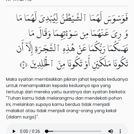
فَوَسْوَسَ لَهُمَا ٱلشَّيْطَٰنُ لِيُبْدِىَ لَهُمَا مَا
وُۥرِىَ عَنْهُمَا مِن سَوْءَٰتِهِمَا وَقَالَ مَا
نَهَىٰكُمَا رَبُّكُمَا عَنْ هَٰذِهِ ٱلشَّجَرَةِ إِلَّآ أَن
تَكُونَا مَلَكَيْنِ أَوْ تَكُونَا مِنَ ٱلْخَٰلِدِينَ ٢٠
Maka syaitan membisikkan pikiran jahat kepada keduanya
untuk menampakkan kepada keduanya apa yang
tertutup dari mereka yaitu auratnya dan syaitan berkata:
"Tuhan kamu tidak melarangmu dan mendekati pohon
ini, melainkan supaya kamu berdua tidak menjadi
malaikat atau tidak menjadi orang-orang yang kekal
(dalam surga)".