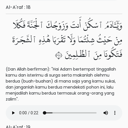
Al-A'raf : 18
وَيَٰٓـَٔادَمُ ٱسْكُنْ أَنتَ وَزَوْجُكَ ٱلْجَنَّةَ فَكُلَا
مِنْ حَيْثُ شِئْتُمَا وَلَا تَقْرَبَا هَٰذِهِ ٱلشَّجَرَةَ
فَتَكُونَا مِنَ ٱلظَّٰلِمِينَ ١٩
(Dan Allah berfirman): "Hai Adam bertempat tinggallah
kamu dan isterimu di surga serta makanlah olehmu
berdua (buah-buahan) di mana saja yang kamu sukai,
dan janganlah kamu berdua mendekati pohon ini, lalu
menjadilah kamu berdua termasuk orang-orang yang
zalim".
Al-A'raf : 19