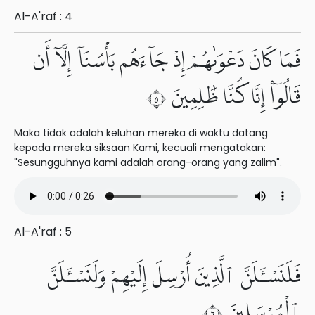
Al-A'raf : 4
فَمَا كَانَ دَعْوَىٰهُمْ إِذْ جَآءَهُم بَأْسُنَآ إِلَّآ أَن
قَالُوٓا۟ إِنَّا كُنَّا ظَٰلِمِينَ ٥
Maka tidak adalah keluhan mereka di waktu datang
kepada mereka siksaan Kami, kecuali mengatakan:
"Sesungguhnya kami adalah orang-orang yang zalim".
Al-A'raf : 5
فَلَنَسْـَٔلَنَّ ٱلَّذِينَ أُرْسِلَ إِلَيْهِمْ وَلَنَسْـَٔلَنَّ
ٱلْمُرْسَلِينَ ٦