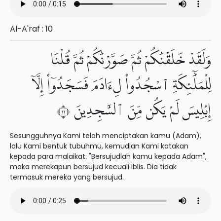
Al-A'raf : 10
وَلَقَدْ خَلَقْنَٰكُمْ ثُمَّ صَوَّرْنَٰكُمْ ثُمَّ قُلْنَا
لِلْمَلَٰٓئِكَةِ ٱسْجُدُوا۟ لِءَادَمَ فَسَجَدُوٓا۟ إِلَّآ
إِبْلِيسَ لَمْ يَكُن مِّنَ ٱلسَّٰجِدِينَ ١١
Sesungguhnya Kami telah menciptakan kamu (Adam),
lalu Kami bentuk tubuhmu, kemudian Kami katakan
kepada para malaikat: "Bersujudlah kamu kepada Adam",
maka merekapun bersujud kecuali iblis. Dia tidak
termasuk mereka yang bersujud.