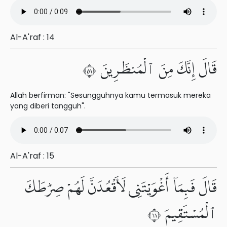
Al-A'raf : 14
قَالَ إِنَّكَ مِنَ ٱلْمُنظَرِينَ ١٥
Allah berfirman: "Sesungguhnya kamu termasuk mereka
yang diberi tangguh".
Al-A'raf : 15
قَالَ فَبِمَآ أَغْوَيْتَنِى لَأَقْعُدَنَّ لَهُمْ صِرَٰطَكَ
ٱلْمُسْتَقِيمَ ١٦