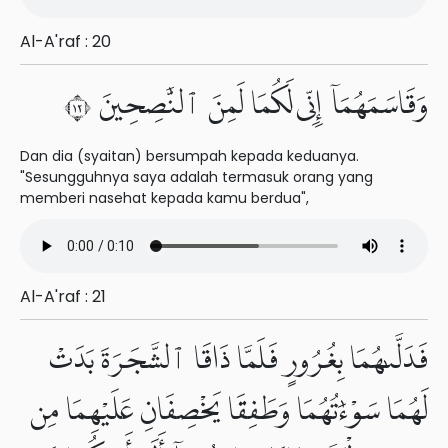
Al-A'raf : 20
وَقَاسَمَهُمَآ إِنِّى لَكُمَا لَمِنَ ٱلنَّٰصِحِينَ ٢١
Dan dia (syaitan) bersumpah kepada keduanya.
"Sesungguhnya saya adalah termasuk orang yang
memberi nasehat kepada kamu berdua",
Al-A'raf : 21
فَدَلَّىٰهُمَا بِغُرُورٍ فَلَمَّا ذَاقَا ٱلشَّجَرَةَ بَدَتْ
لَهُمَا سَوْءَٰتُهُمَا وَطَفِقَا يَخْصِفَانِ عَلَيْهِمَا مِن