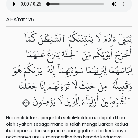
Al-A'raf : 26
يَٰبَنِىٓ ءَادَمَ لَا يَفْتِنَنَّكُمُ ٱلشَّيْطَٰنُ كَمَآ
أَخْرَجَ أَبَوَيْكُم مِّنَ ٱلْجَنَّةِ يَنزِعُ عَنْهُمَا
لِبَاسَهُمَا لِيُرِيَهُمَا سَوْءَٰتِهِمَآ إِنَّهُۥ يَرَىٰكُمْ هُوَ
وَقَبِيلُهُۥ مِنْ حَيْثُ لَا تَرَوْنَهُمْ إِنَّا جَعَلْنَا
ٱلشَّيَٰطِينَ أَوْلِيَآءَ لِلَّذِينَ لَا يُؤْمِنُونَ ٢٧
Hai anak Adam, janganlah sekali-kali kamu dapat ditipu
oleh syaitan sebagaimana ia telah mengeluarkan kedua
ibu bapamu dari surga, ia menanggalkan dari keduanya
pakaiannya untuk memperlihatkan kepada keduanya