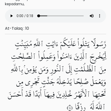
kepadamu,
At-Talaq : 10
رَّسُولًا يَتْلُوا۟ عَلَيْكُمْ ءَايَٰتِ ٱللَّهِ مُبَيِّنَٰتٍ
لِّيُخْرِجَ ٱلَّذِينَ ءَامَنُوا۟ وَعَمِلُوا۟ ٱلصَّٰلِحَٰتِ
مِنَ ٱلظُّلُمَٰتِ إِلَى ٱلنُّورِ وَمَن يُؤْمِنۢ بِٱللَّهِ
وَيَعْمَلْ صَٰلِحًا يُدْخِلْهُ جَنَّٰتٍ تَجْرِى مِن
تَحْتِهَا ٱلْأَنْهَٰرُ خَٰلِدِينَ فِيهَآ أَبَدًا قَدْ أَحْسَنَ
ٱللَّهُ لَهُۥ رِزْقًا ١١