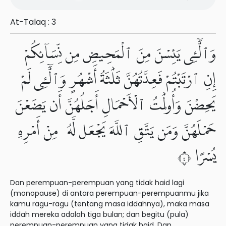
At-Talaq : 3
وَٱلَّٰٓـِٔى يَئِسْنَ مِنَ ٱلْمَحِيضِ مِن نِّسَآئِكُمْ
إِنِ ٱرْتَبْتُمْ فَعِدَّتُهُنَّ ثَلَٰثَةُ أَشْهُرٍ وَٱلَّٰٓـِٔى لَمْ
يَحِضْنَ وَأُو۟لَٰتُ ٱلْأَحْمَالِ أَجَلُهُنَّ أَن يَضَعْنَ
حَمْلَهُنَّ وَمَن يَتَّقِ ٱللَّهَ يَجْعَل لَّهُۥ مِنْ أَمْرِهِۦ
يُسْرًا ٤
Dan perempuan-perempuan yang tidak haid lagi
(monopause) di antara perempuan-perempuanmu jika
kamu ragu-ragu (tentang masa iddahnya), maka masa
iddah mereka adalah tiga bulan; dan begitu (pula)
perempuan-perempuan yang tidak haid. Dan