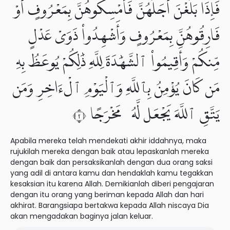
فَإِذَا بَلَغْنَ أَجَلَهُنَّ فَأَمْسِكُوهُنَّ بِمَعْرُوفٍ أَوْ
فَارِقُوهُنَّ بِمَعْرُوفٍ وَأَشْهِدُوا۟ ذَوَىْ عَدْلٍ
مِّنكُمْ وَأَقِيمُوا۟ ٱلشَّهَٰدَةَ لِلَّهِ ذَٰلِكُمْ يُوعَظُ بِهِۦ
مَن كَانَ يُؤْمِنُ بِٱللَّهِ وَٱلْيَوْمِ ٱلْءَاخِرِ وَمَن
يَتَّقِ ٱللَّهَ يَجْعَل لَّهُۥ مَخْرَجًا ٢
Apabila mereka telah mendekati akhir iddahnya, maka
rujukilah mereka dengan baik atau lepaskanlah mereka
dengan baik dan persaksikanlah dengan dua orang saksi
yang adil di antara kamu dan hendaklah kamu tegakkan
kesaksian itu karena Allah. Demikianlah diberi pengajaran
dengan itu orang yang beriman kepada Allah dan hari
akhirat. Barangsiapa bertakwa kepada Allah niscaya Dia
akan mengadakan baginya jalan keluar.