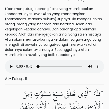
(Dan mengutus) seorang Rasul yang membacakan
kepadamu ayat-ayat Allah yang menerangkan
(bermacam-macam hukum) supaya Dia mengeluarkan
orang-orang yang beriman dan beramal saleh dari
kegelapan kepada cahaya. Dan barangsiapa beriman
kepada Allah dan mengerjakan amal yang saleh niscaya
Allah akan memasukkannya ke dalam surga-surga yang
mengalir di bawahnya sungai-sungai; mereka kekal di
dalamnya selama-lamanya. Sesungguhnya Allah
memberikan rezeki yang baik kepadanya.
At-Talaq : 11
ٱللَّهُ ٱلَّذِى خَلَقَ سَبْعَ سَمَٰوَٰتٍ وَمِنَ
ٱلْأَرْضِ مِثْلَهُنَّ يَتَنَزَّلُ ٱلْأَمْرُ بَيْنَهُنَّ