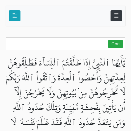
يَٰٓأَيُّهَا ٱلنَّبِىُّ إِذَا طَلَّقْتُمُ ٱلنِّسَآءَ فَطَلِّقُوهُنَّ
لِعِدَّتِهِنَّ وَأَحْصُوا۟ ٱلْعِدَّةَ وَٱتَّقُوا۟ ٱللَّهَ رَبَّكُمْ
لَا تُخْرِجُوهُنَّ مِنۢ بُيُوتِهِنَّ وَلَا يَخْرُجْنَ إِلَّآ
أَن يَأْتِينَ بِفَٰحِشَةٍ مُّبَيِّنَةٍ وَتِلْكَ حُدُودُ ٱللَّهِ
وَمَن يَتَعَدَّ حُدُودَ ٱللَّهِ فَقَدْ ظَلَمَ نَفْسَهُۥ لَا