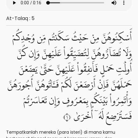
At-Talaq : 5
أَسْكِنُوهُنَّ مِنْ حَيْثُ سَكَنتُم مِّن وُجْدِكُمْ
وَلَا تُضَآرُّوهُنَّ لِتُضَيِّقُوا۟ عَلَيْهِنَّ وَإِن كُنَّ
أُو۟لَٰتِ حَمْلٍ فَأَنفِقُوا۟ عَلَيْهِنَّ حَتَّىٰ يَضَعْنَ
حَمْلَهُنَّ فَإِنْ أَرْضَعْنَ لَكُمْ فَـَٔاتُوهُنَّ أُجُورَهُنَّ
وَأْتَمِرُوا۟ بَيْنَكُم بِمَعْرُوفٍ وَإِن تَعَاسَرْتُمْ
فَسَتُرْضِعُ لَهُۥٓ أُخْرَىٰ ٦
Tempatkanlah mereka (para isteri) di mana kamu