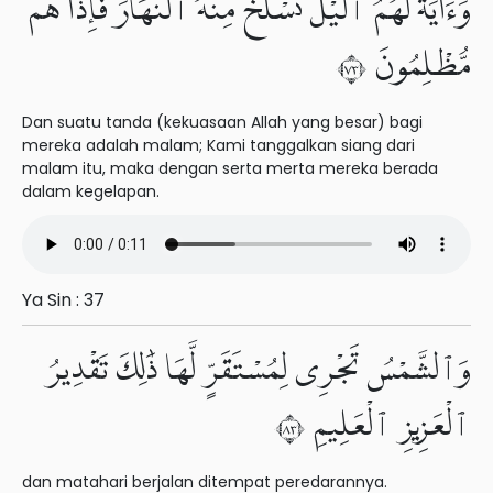
وَءَايَةٌ لَّهُمُ ٱلَّيْلُ نَسْلَخُ مِنْهُ ٱلنَّهَارَ فَإِذَا هُم
مُّظْلِمُونَ ٣٧
Dan suatu tanda (kekuasaan Allah yang besar) bagi
mereka adalah malam; Kami tanggalkan siang dari
malam itu, maka dengan serta merta mereka berada
dalam kegelapan.
Ya Sin : 37
وَٱلشَّمْسُ تَجْرِى لِمُسْتَقَرٍّ لَّهَا ذَٰلِكَ تَقْدِيرُ
ٱلْعَزِيزِ ٱلْعَلِيمِ ٣٨
dan matahari berjalan ditempat peredarannya.