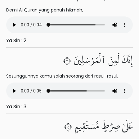
Demi Al Quran yang penuh hikmah,
Ya Sin : 2
إِنَّكَ لَمِنَ ٱلْمُرْسَلِينَ ٣
Sesungguhnya kamu salah seorang dari rasul-rasul,
Ya Sin : 3
عَلَىٰ صِرَٰطٍ مُّسْتَقِيمٍ ٤