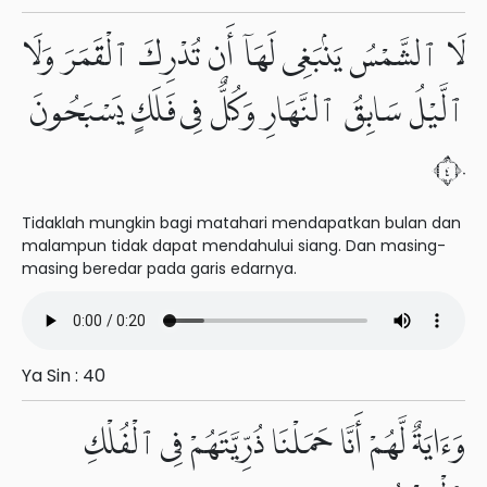
لَا ٱلشَّمْسُ يَنۢبَغِى لَهَآ أَن تُدْرِكَ ٱلْقَمَرَ وَلَا
ٱلَّيْلُ سَابِقُ ٱلنَّهَارِ وَكُلٌّ فِى فَلَكٍ يَسْبَحُونَ
٤٠
Tidaklah mungkin bagi matahari mendapatkan bulan dan
malampun tidak dapat mendahului siang. Dan masing-
masing beredar pada garis edarnya.
Ya Sin : 40
وَءَايَةٌ لَّهُمْ أَنَّا حَمَلْنَا ذُرِّيَّتَهُمْ فِى ٱلْفُلْكِ