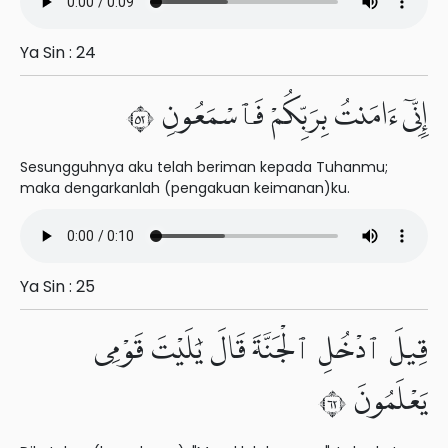
Ya Sin : 24
إِنِّىٓ ءَامَنتُ بِرَبِّكُمْ فَٱسْمَعُونِ ٢٥
Sesungguhnya aku telah beriman kepada Tuhanmu;
maka dengarkanlah (pengakuan keimanan)ku.
Ya Sin : 25
قِيلَ ٱدْخُلِ ٱلْجَنَّةَ قَالَ يَٰلَيْتَ قَوْمِى
يَعْلَمُونَ ٢٦