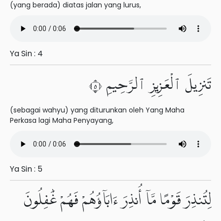
(yang berada) diatas jalan yang lurus,
Ya Sin : 4
تَنزِيلَ ٱلْعَزِيزِ ٱلرَّحِيمِ ٥
(sebagai wahyu) yang diturunkan oleh Yang Maha
Perkasa lagi Maha Penyayang,
Ya Sin : 5
لِتُنذِرَ قَوْمًا مَّآ أُنذِرَ ءَابَآؤُهُمْ فَهُمْ غَٰفِلُونَ