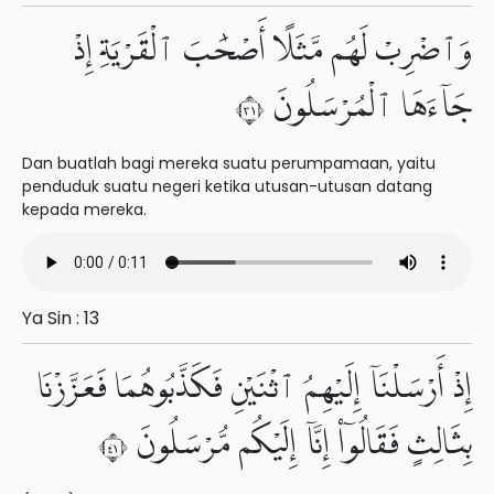
وَٱضْرِبْ لَهُم مَّثَلًا أَصْحَٰبَ ٱلْقَرْيَةِ إِذْ
جَآءَهَا ٱلْمُرْسَلُونَ ١٣
Dan buatlah bagi mereka suatu perumpamaan, yaitu
penduduk suatu negeri ketika utusan-utusan datang
kepada mereka.
Ya Sin : 13
إِذْ أَرْسَلْنَآ إِلَيْهِمُ ٱثْنَيْنِ فَكَذَّبُوهُمَا فَعَزَّزْنَا
بِثَالِثٍ فَقَالُوٓا۟ إِنَّآ إِلَيْكُم مُّرْسَلُونَ ١٤