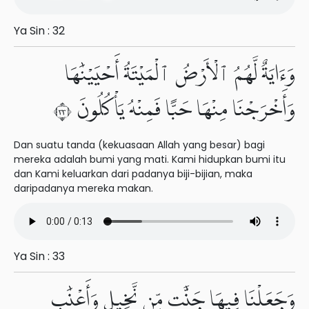
Ya Sin : 32
وَءَايَةٌ لَّهُمُ ٱلْأَرْضُ ٱلْمَيْتَةُ أَحْيَيْنَٰهَا
وَأَخْرَجْنَا مِنْهَا حَبًّا فَمِنْهُ يَأْكُلُونَ ٣٣
Dan suatu tanda (kekuasaan Allah yang besar) bagi
mereka adalah bumi yang mati. Kami hidupkan bumi itu
dan Kami keluarkan dari padanya biji-bijian, maka
daripadanya mereka makan.
Ya Sin : 33
وَجَعَلْنَا فِيهَا جَنَّٰتٍ مِّن نَّخِيلٍ وَأَعْنَٰبٍ