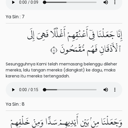
Ya Sin : 7
إِنَّا جَعَلْنَا فِىٓ أَعْنَٰقِهِمْ أَغْلَٰلًا فَهِىَ إِلَى
ٱلْأَذْقَانِ فَهُم مُّقْمَحُونَ ٨
Sesungguhnya Kami telah memasang belenggu dileher
mereka, lalu tangan mereka (diangkat) ke dagu, maka
karena itu mereka tertengadah.
Ya Sin : 8
وَجَعَلْنَا مِنۢ بَيْنِ أَيْدِيهِمْ سَدًّا وَمِنْ خَلْفِهِمْ