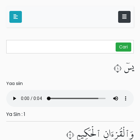
يسٓ ١
Yaa siin
Ya Sin : 1
وَٱلْقُرْءَانِ ٱلْحَكِيمِ ٢