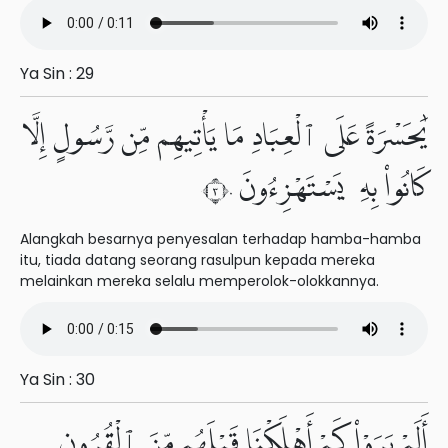
Ya Sin : 29
يَٰحَسْرَةً عَلَى ٱلْعِبَادِ مَا يَأْتِيهِم مِّن رَّسُولٍ إِلَّا
كَانُوا۟ بِهِۦ يَسْتَهْزِءُونَ ٣٠
Alangkah besarnya penyesalan terhadap hamba-hamba
itu, tiada datang seorang rasulpun kepada mereka
melainkan mereka selalu memperolok-olokkannya.
Ya Sin : 30
أَلَمْ يَرَوْا۟ كَمْ أَهْلَكْنَا قَبْلَهُم مِّنَ ٱلْقُرُونِ