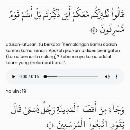
قَالُوا۟ طَٰٓئِرُكُم مَّعَكُمْ أَئِن ذُكِّرْتُم بَلْ أَنتُمْ قَوْمٌ
مُّسْرِفُونَ ١٩
Utusan-utusan itu berkata: "Kemalangan kamu adalah
karena kamu sendiri. Apakah jika kamu diberi peringatan
(kamu bernasib malang)? Sebenarnya kamu adalah
kaum yang melampui batas".
Ya Sin : 19
وَجَآءَ مِنْ أَقْصَا ٱلْمَدِينَةِ رَجُلٌ يَسْعَىٰ قَالَ
يَٰقَوْمِ ٱتَّبِعُوا۟ ٱلْمُرْسَلِينَ ٢٠