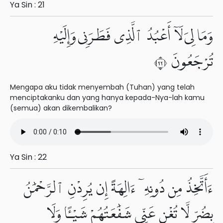
Ya Sin : 21
وَمَا لِىَ لَآ أَعْبُدُ ٱلَّذِى فَطَرَنِى وَإِلَيْهِ
تُرْجَعُونَ ٢٢
Mengapa aku tidak menyembah (Tuhan) yang telah
menciptakanku dan yang hanya kepada-Nya-lah kamu
(semua) akan dikembalikan?
Ya Sin : 22
ءَأَتَّخِذُ مِن دُونِهِۦٓ ءَالِهَةً إِن يُرِدْنِ ٱلرَّحْمَٰنُ
بِضُرٍّ لَّا تُغْنِ عَنِّى شَفَٰعَتُهُمْ شَيْـًٔا وَلَا