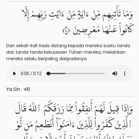
وَمَا تَأْتِيهِم مِّنْ ءَايَةٍ مِّنْ ءَايَٰتِ رَبِّهِمْ إِلَّا
كَانُوا۟ عَنْهَا مُعْرِضِينَ ٤٦
Dan sekali-kali tiada datang kepada mereka suatu tanda
dari tanda tanda kekuasaan Tuhan mereka, melainkan
mereka selalu berpaling daripadanya.
Ya Sin : 46
وَإِذَا قِيلَ لَهُمْ أَنفِقُوا۟ مِمَّا رَزَقَكُمُ ٱللَّهُ قَالَ
ٱلَّذِينَ كَفَرُوا۟ لِلَّذِينَ ءَامَنُوٓا۟ أَنُطْعِمُ مَن لَّوْ