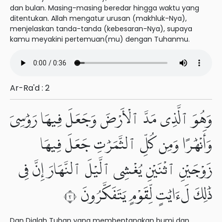
dan bulan. Masing-masing beredar hingga waktu yang
ditentukan. Allah mengatur urusan (makhluk-Nya),
menjelaskan tanda-tanda (kebesaran-Nya), supaya
kamu meyakini pertemuan(mu) dengan Tuhanmu.
Ar-Ra'd : 2
وَهُوَ ٱلَّذِى مَدَّ ٱلْأَرْضَ وَجَعَلَ فِيهَا رَوَٰسِىَ
وَأَنْهَٰرًا وَمِن كُلِّ ٱلثَّمَرَٰتِ جَعَلَ فِيهَا
زَوْجَيْنِ ٱثْنَيْنِ يُغْشِى ٱلَّيْلَ ٱلنَّهَارَ إِنَّ فِى
ذَٰلِكَ لَءَايَٰتٍ لِّقَوْمٍ يَتَفَكَّرُونَ ٣
Dan Dialah Tuhan yang membentangkan bumi dan