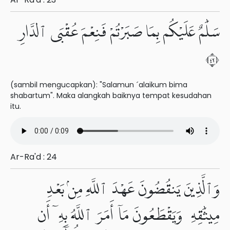
سَلَٰمٌ عَلَيْكُم بِمَا صَبَرْتُمْ فَنِعْمَ عُقْبَى ٱلدَّارِ
٢٤
(sambil mengucapkan): "Salamun ´alaikum bima
shabartum". Maka alangkah baiknya tempat kesudahan
itu.
Ar-Ra'd : 24
وَٱلَّذِينَ يَنقُضُونَ عَهْدَ ٱللَّهِ مِنۢ بَعْدِ
مِيثَٰقِهِۦ وَيَقْطَعُونَ مَآ أَمَرَ ٱللَّهُ بِهِۦٓ أَن