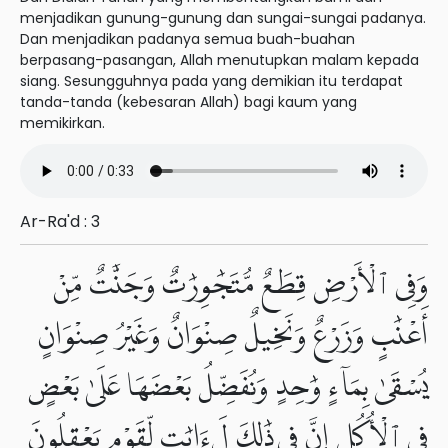
menjadikan gunung-gunung dan sungai-sungai padanya.
Dan menjadikan padanya semua buah-buahan
berpasang-pasangan, Allah menutupkan malam kepada
siang. Sesungguhnya pada yang demikian itu terdapat
tanda-tanda (kebesaran Allah) bagi kaum yang
memikirkan.
Ar-Ra'd : 3
وَفِى ٱلْأَرْضِ قِطَعٌ مُّتَجَٰوِرَٰتٌ وَجَنَّٰتٌ مِّنْ
أَعْنَٰبٍ وَزَرْعٌ وَنَخِيلٌ صِنْوَانٌ وَغَيْرُ صِنْوَانٍ
يُسْقَىٰ بِمَآءٍ وَٰحِدٍ وَنُفَضِّلُ بَعْضَهَا عَلَىٰ بَعْضٍ
فِى ٱلْأُكُلِ إِنَّ فِى ذَٰلِكَ لَءَايَٰتٍ لِّقَوْمٍ يَعْقِلُونَ