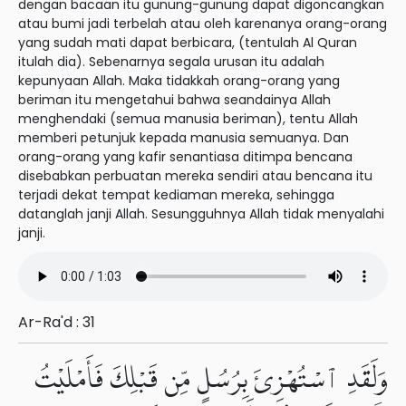
dengan bacaan itu gunung-gunung dapat digoncangkan
atau bumi jadi terbelah atau oleh karenanya orang-orang
yang sudah mati dapat berbicara, (tentulah Al Quran
itulah dia). Sebenarnya segala urusan itu adalah
kepunyaan Allah. Maka tidakkah orang-orang yang
beriman itu mengetahui bahwa seandainya Allah
menghendaki (semua manusia beriman), tentu Allah
memberi petunjuk kepada manusia semuanya. Dan
orang-orang yang kafir senantiasa ditimpa bencana
disebabkan perbuatan mereka sendiri atau bencana itu
terjadi dekat tempat kediaman mereka, sehingga
datanglah janji Allah. Sesungguhnya Allah tidak menyalahi
janji.
Ar-Ra'd : 31
وَلَقَدِ ٱسْتُهْزِئَ بِرُسُلٍ مِّن قَبْلِكَ فَأَمْلَيْتُ