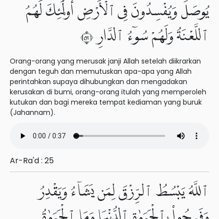
يُوصَلَ وَيُفْسِدُونَ فِى ٱلْأَرْضِ أُو۟لَٰٓئِكَ لَهُمُ
ٱللَّعْنَةُ وَلَهُمْ سُوٓءُ ٱلدَّارِ ٢٥
Orang-orang yang merusak janji Allah setelah diikrarkan
dengan teguh dan memutuskan apa-apa yang Allah
perintahkan supaya dihubungkan dan mengadakan
kerusakan di bumi, orang-orang itulah yang memperoleh
kutukan dan bagi mereka tempat kediaman yang buruk
(Jahannam).
Ar-Ra'd : 25
ٱللَّهُ يَبْسُطُ ٱلرِّزْقَ لِمَن يَشَآءُ وَيَقْدِرُ
وَفَرِحُوا۟ بِٱلْحَيَوٰةِ ٱلدُّنْيَا وَمَا ٱلْحَيَوٰةُ