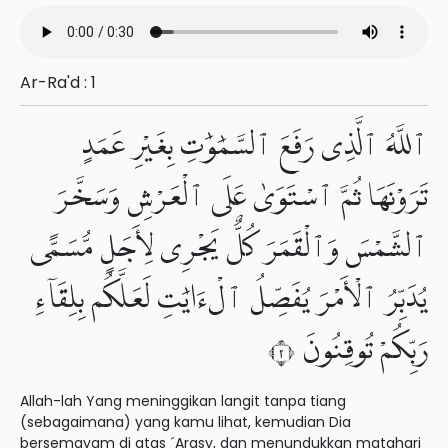
Ar-Ra'd : 1
ٱللَّهُ ٱلَّذِى رَفَعَ ٱلسَّمَٰوَٰتِ بِغَيْرِ عَمَدٍ
تَرَوْنَهَا ثُمَّ ٱسْتَوَىٰ عَلَى ٱلْعَرْشِ وَسَخَّرَ
ٱلشَّمْسَ وَٱلْقَمَرَ كُلٌّ يَجْرِى لِأَجَلٍ مُّسَمًّى
يُدَبِّرُ ٱلْأَمْرَ يُفَصِّلُ ٱلْءَايَٰتِ لَعَلَّكُم بِلِقَآءِ
رَبِّكُمْ تُوقِنُونَ ٢
Allah-lah Yang meninggikan langit tanpa tiang
(sebagaimana) yang kamu lihat, kemudian Dia
bersemayam di atas ´Arasy, dan menundukkan matahari