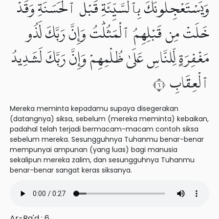
وَيَسْتَعْجِلُونَكَ بِٱلسَّيِّئَةِ قَبْلَ ٱلْحَسَنَةِ وَقَدْ
خَلَتْ مِن قَبْلِهِمُ ٱلْمَثُلَٰتُ وَإِنَّ رَبَّكَ لَذُو
مَغْفِرَةٍ لِّلنَّاسِ عَلَىٰ ظُلْمِهِمْ وَإِنَّ رَبَّكَ لَشَدِيدُ
ٱلْعِقَابِ ٦
Mereka meminta kepadamu supaya disegerakan
(datangnya) siksa, sebelum (mereka meminta) kebaikan,
padahal telah terjadi bermacam-macam contoh siksa
sebelum mereka. Sesungguhnya Tuhanmu benar-benar
mempunyai ampunan (yang luas) bagi manusia
sekalipun mereka zalim, dan sesungguhnya Tuhanmu
benar-benar sangat keras siksanya.
Ar-Ra'd : 6