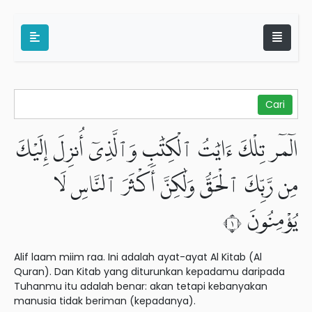
الٓمٓر تِلْكَ ءَايَٰتُ ٱلْكِتَٰبِ وَٱلَّذِىٓ أُنزِلَ إِلَيْكَ
مِن رَّبِّكَ ٱلْحَقُّ وَلَٰكِنَّ أَكْثَرَ ٱلنَّاسِ لَا
يُؤْمِنُونَ ١
Alif laam miim raa. Ini adalah ayat-ayat Al Kitab (Al
Quran). Dan Kitab yang diturunkan kepadamu daripada
Tuhanmu itu adalah benar: akan tetapi kebanyakan
manusia tidak beriman (kepadanya).