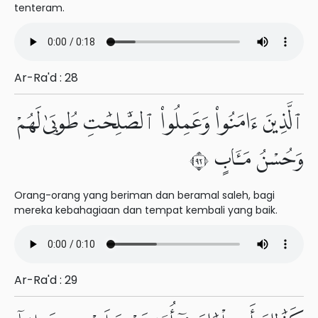
tenteram.
Ar-Ra'd : 28
ٱلَّذِينَ ءَامَنُوا۟ وَعَمِلُوا۟ ٱلصَّٰلِحَٰتِ طُوبَىٰ لَهُمْ
وَحُسْنُ مَـَٔابٍ ٢٩
Orang-orang yang beriman dan beramal saleh, bagi
mereka kebahagiaan dan tempat kembali yang baik.
Ar-Ra'd : 29