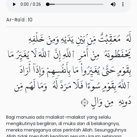
Ar-Ra'd : 10
لَهُۥ مُعَقِّبَٰتٌ مِّنۢ بَيْنِ يَدَيْهِ وَمِنْ خَلْفِهِۦ
يَحْفَظُونَهُۥ مِنْ أَمْرِ ٱللَّهِ إِنَّ ٱللَّهَ لَا يُغَيِّرُ مَا
بِقَوْمٍ حَتَّىٰ يُغَيِّرُوا۟ مَا بِأَنفُسِهِمْ وَإِذَآ أَرَادَ
ٱللَّهُ بِقَوْمٍ سُوٓءًا فَلَا مَرَدَّ لَهُۥ وَمَا لَهُم مِّن
دُونِهِۦ مِن وَالٍ ١١
Bagi manusia ada malaikat-malaikat yang selalu
mengikutinya bergiliran, di muka dan di belakangnya,
mereka menjaganya atas perintah Allah. Sesungguhnya
Allah tidak merubah keadaan sesuatu kaum sehingga