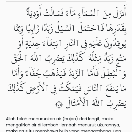
أَنزَلَ مِنَ ٱلسَّمَآءِ مَآءً فَسَالَتْ أَوْدِيَةٌۢ
بِقَدَرِهَا فَٱحْتَمَلَ ٱلسَّيْلُ زَبَدًا رَّابِيًا وَمِمَّا
يُوقِدُونَ عَلَيْهِ فِى ٱلنَّارِ ٱبْتِغَآءَ حِلْيَةٍ أَوْ
مَتَٰعٍ زَبَدٌ مِّثْلُهُۥ كَذَٰلِكَ يَضْرِبُ ٱللَّهُ ٱلْحَقَّ
وَٱلْبَٰطِلَ فَأَمَّا ٱلزَّبَدُ فَيَذْهَبُ جُفَآءً وَأَمَّا
مَا يَنفَعُ ٱلنَّاسَ فَيَمْكُثُ فِى ٱلْأَرْضِ كَذَٰلِكَ
يَضْرِبُ ٱللَّهُ ٱلْأَمْثَالَ ١٧
Allah telah menurunkan air (hujan) dari langit, maka
mengalirlah air di lembah-lembah menurut ukurannya,
maka arus itu membawa buih yang mengambang. Dan