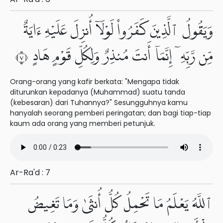
وَيَقُولُ ٱلَّذِينَ كَفَرُوا۟ لَوْلَآ أُنزِلَ عَلَيْهِ ءَايَةٌ
مِّن رَّبِّهِۦٓ إِنَّمَآ أَنتَ مُنذِرٌ وَلِكُلِّ قَوْمٍ هَادٍ ٧
Orang-orang yang kafir berkata: "Mengapa tidak
diturunkan kepadanya (Muhammad) suatu tanda
(kebesaran) dari Tuhannya?" Sesungguhnya kamu
hanyalah seorang pemberi peringatan; dan bagi tiap-tiap
kaum ada orang yang memberi petunjuk.
Ar-Ra'd : 7
ٱللَّهُ يَعْلَمُ مَا تَحْمِلُ كُلُّ أُنثَىٰ وَمَا تَغِيضُ