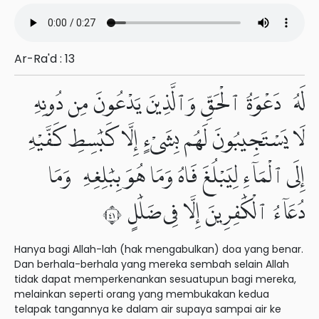
Ar-Ra'd : 13
لَهُۥ دَعْوَةُ ٱلْحَقِّ وَٱلَّذِينَ يَدْعُونَ مِن دُونِهِۦ
لَا يَسْتَجِيبُونَ لَهُم بِشَىْءٍ إِلَّا كَبَٰسِطِ كَفَّيْهِ
إِلَى ٱلْمَآءِ لِيَبْلُغَ فَاهُ وَمَا هُوَ بِبَٰلِغِهِۦ وَمَا
دُعَآءُ ٱلْكَٰفِرِينَ إِلَّا فِى ضَلَٰلٍ ١٤
Hanya bagi Allah-lah (hak mengabulkan) doa yang benar.
Dan berhala-berhala yang mereka sembah selain Allah
tidak dapat memperkenankan sesuatupun bagi mereka,
melainkan seperti orang yang membukakan kedua
telapak tangannya ke dalam air supaya sampai air ke