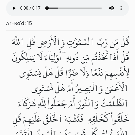
Ar-Ra'd : 15
قُلْ مَن رَّبُّ ٱلسَّمَٰوَٰتِ وَٱلْأَرْضِ قُلِ ٱللَّهُ
قُلْ أَفَٱتَّخَذْتُم مِّن دُونِهِۦٓ أَوْلِيَآءَ لَا يَمْلِكُونَ
لِأَنفُسِهِمْ نَفْعًا وَلَا ضَرًّا قُلْ هَلْ يَسْتَوِى
ٱلْأَعْمَىٰ وَٱلْبَصِيرُ أَمْ هَلْ تَسْتَوِى
ٱلظُّلُمَٰتُ وَٱلنُّورُ أَمْ جَعَلُوا۟ لِلَّهِ شُرَكَآءَ
خَلَقُوا۟ كَخَلْقِهِۦ فَتَشَٰبَهَ ٱلْخَلْقُ عَلَيْهِمْ قُلِ
ٱللَّهُ خَٰلِقُ كُلِّ شَىْءٍ وَهُوَ ٱلْوَٰحِدُ ٱلْقَهَّٰرُ