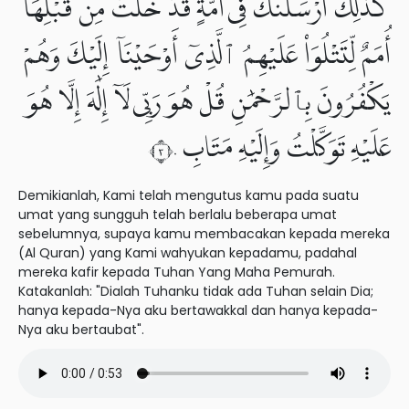
كَذَٰلِكَ أَرْسَلْنَٰكَ فِىٓ أُمَّةٍ قَدْ خَلَتْ مِن قَبْلِهَآ
أُمَمٌ لِّتَتْلُوَا۟ عَلَيْهِمُ ٱلَّذِىٓ أَوْحَيْنَآ إِلَيْكَ وَهُمْ
يَكْفُرُونَ بِٱلرَّحْمَٰنِ قُلْ هُوَ رَبِّى لَآ إِلَٰهَ إِلَّا هُوَ
عَلَيْهِ تَوَكَّلْتُ وَإِلَيْهِ مَتَابِ ٣٠
Demikianlah, Kami telah mengutus kamu pada suatu
umat yang sungguh telah berlalu beberapa umat
sebelumnya, supaya kamu membacakan kepada mereka
(Al Quran) yang Kami wahyukan kepadamu, padahal
mereka kafir kepada Tuhan Yang Maha Pemurah.
Katakanlah: "Dialah Tuhanku tidak ada Tuhan selain Dia;
hanya kepada-Nya aku bertawakkal dan hanya kepada-
Nya aku bertaubat".