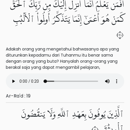
أَفَمَن يَعْلَمُ أَنَّمَآ أُنزِلَ إِلَيْكَ مِن رَّبِّكَ ٱلْحَقُّ
كَمَنْ هُوَ أَعْمَىٰٓ إِنَّمَا يَتَذَكَّرُ أُو۟لُوا۟ ٱلْأَلْبَٰبِ
١٩
Adakah orang yang mengetahui bahwasanya apa yang
diturunkan kepadamu dari Tuhanmu itu benar sama
dengan orang yang buta? Hanyalah orang-orang yang
berakal saja yang dapat mengambil pelajaran,
Ar-Ra'd : 19
ٱلَّذِينَ يُوفُونَ بِعَهْدِ ٱللَّهِ وَلَا يَنقُضُونَ
ٱلْمِيثَٰقَ ٢٠