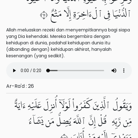
ٱلدُّنْيَا فِى ٱلْءَاخِرَةِ إِلَّا مَتَٰعٌ ٢٦
Allah meluaskan rezeki dan menyempitkannya bagi siapa
yang Dia kehendaki. Mereka bergembira dengan
kehidupan di dunia, padahal kehidupan dunia itu
(dibanding dengan) kehidupan akhirat, hanyalah
kesenangan (yang sedikit).
Ar-Ra'd : 26
وَيَقُولُ ٱلَّذِينَ كَفَرُوا۟ لَوْلَآ أُنزِلَ عَلَيْهِ ءَايَةٌ
مِّن رَّبِّهِۦ قُلْ إِنَّ ٱللَّهَ يُضِلُّ مَن يَشَآءُ
وَيَهْدِىٓ إِلَيْهِ مَنْ أَنَابَ ٢٧