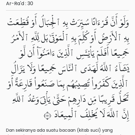
Ar-Ra'd : 30
وَلَوْ أَنَّ قُرْءَانًا سُيِّرَتْ بِهِ ٱلْجِبَالُ أَوْ قُطِّعَتْ
بِهِ ٱلْأَرْضُ أَوْ كُلِّمَ بِهِ ٱلْمَوْتَىٰ بَل لِّلَّهِ ٱلْأَمْرُ
جَمِيعًا أَفَلَمْ يَا۟يْـَٔسِ ٱلَّذِينَ ءَامَنُوٓا۟ أَن لَّوْ
يَشَآءُ ٱللَّهُ لَهَدَى ٱلنَّاسَ جَمِيعًا وَلَا يَزَالُ
ٱلَّذِينَ كَفَرُوا۟ تُصِيبُهُم بِمَا صَنَعُوا۟ قَارِعَةٌ أَوْ
تَحُلُّ قَرِيبًا مِّن دَارِهِمْ حَتَّىٰ يَأْتِىَ وَعْدُ ٱللَّهِ
إِنَّ ٱللَّهَ لَا يُخْلِفُ ٱلْمِيعَادَ ٣١
Dan sekiranya ada suatu bacaan (kitab suci) yang