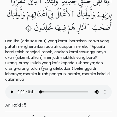
أَءِنَّا لَفِى خَلْقٍ جَدِيدٍ أُو۟لَٰٓئِكَ ٱلَّذِينَ كَفَرُوا۟
بِرَبِّهِمْ وَأُو۟لَٰٓئِكَ ٱلْأَغْلَٰلُ فِىٓ أَعْنَاقِهِمْ وَأُو۟لَٰٓئِكَ
أَصْحَٰبُ ٱلنَّارِ هُمْ فِيهَا خَٰلِدُونَ ٥
Dan jika (ada sesuatu) yang kamu herankan, maka yang
patut mengherankan adalah ucapan mereka: "Apabila
kami telah menjadi tanah, apakah kami sesungguhnya
akan (dikembalikan) menjadi makhluk yang baru?"
Orang-orang itulah yang kafir kepada Tuhannya; dan
orang-orang itulah (yang dilekatkan) belenggu di
lehernya; mereka itulah penghuni neraka, mereka kekal di
dalamnya.
Ar-Ra'd : 5