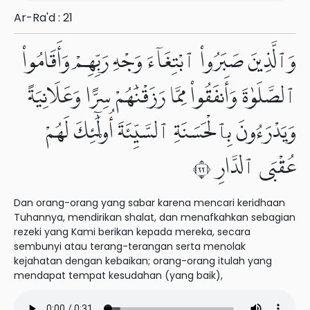
Ar-Ra'd : 21
وَٱلَّذِينَ صَبَرُوا۟ ٱبْتِغَآءَ وَجْهِ رَبِّهِمْ وَأَقَامُوا۟
ٱلصَّلَوٰةَ وَأَنفَقُوا۟ مِمَّا رَزَقْنَٰهُمْ سِرًّا وَعَلَانِيَةً
وَيَدْرَءُونَ بِٱلْحَسَنَةِ ٱلسَّيِّئَةَ أُو۟لَٰٓئِكَ لَهُمْ
عُقْبَى ٱلدَّارِ ٢٢
Dan orang-orang yang sabar karena mencari keridhaan
Tuhannya, mendirikan shalat, dan menafkahkan sebagian
rezeki yang Kami berikan kepada mereka, secara
sembunyi atau terang-terangan serta menolak
kejahatan dengan kebaikan; orang-orang itulah yang
mendapat tempat kesudahan (yang baik),