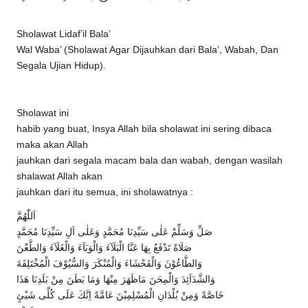
Posted
by
Sholawat Lidaf’il Bala’
Wal Waba’ (Sholawat Agar Dijauhkan dari Bala’, Wabah, Dan
Segala Ujian Hidup).
Sholawat ini
habib yang buat, Insya Allah bila sholawat ini sering dibaca
maka akan Allah
jauhkan dari segala macam bala dan wabah, dengan wasilah
shalawat Allah akan
jauhkan dari itu semua, ini sholawatnya :
اَللّٰهُمَّ
صَلِّ وَسَلِّمْ عَلٰی سَيِّدِنَا مُحَمَّدٍ وَعَلٰی اَلِ سَيِّدِنَا مُحَمَّدٍ
صَلَاةً تَدْفَعُ بِهَا عَنَّا الْبَلَآءَ وَالْوَبَآءَ وَالْغَلَآءَ وَالطَّعْنَ
وَالطَّاعُوْنَ وَالْفَحْشَاءَ وَالْمُنْكَرَ وَالسُّيُوْفَ الْمُخْتَلِفَةَ
وَالشَّدَآئِدَ وَالْمِحَنَ مَاظَهَرَ مِنْهَا وَمَا بَطَنَ مِنْ بَلَدِنَا هَذَا
خَاصَّةً وَمِنْ بُلْدَانِ الْمُسْلِمِيْنَ عَامَّةً اِنَّكَ عَلَى كُلِّى شَيْئٍ