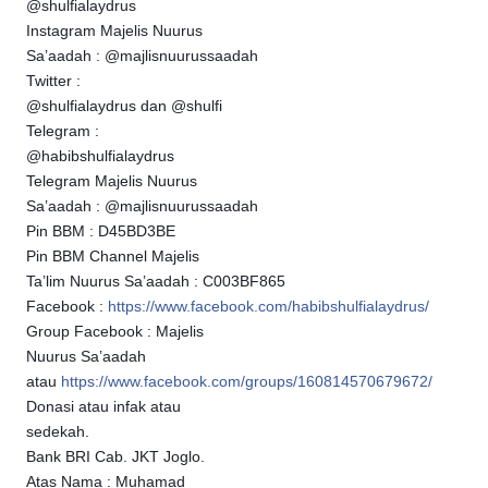
@shulfialaydrus
Instagram Majelis Nuurus
Sa’aadah : @majlisnuurussaadah
Twitter :
@shulfialaydrus dan @shulfi
Telegram :
@habibshulfialaydrus
Telegram Majelis Nuurus
Sa’aadah : @majlisnuurussaadah
Pin BBM : D45BD3BE
Pin BBM Channel Majelis
Ta’lim Nuurus Sa’aadah : C003BF865
Facebook :
https://www.facebook.com/habibshulfialaydrus/
Group Facebook : Majelis
Nuurus Sa’aadah
atau
https://www.facebook.com/groups/160814570679672/
Donasi atau infak atau
sedekah.
Bank BRI Cab. JKT Joglo.
Atas Nama : Muhamad