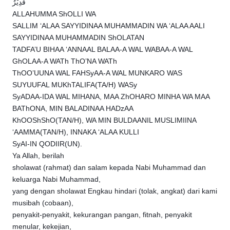
قَدِيْرٌ
ALLAHUMMA ShOLLI WA
SALLIM ‘ALAA SAYYIDINAA MUHAMMADIN WA ‘ALAA AALI
SAYYIDINAA MUHAMMADIN ShOLATAN
TADFA’U BIHAA ‘ANNAAL BALAA-A WAL WABAA-A WAL
GhOLAA-A WATh ThO’NA WATh
ThOO’UUNA WAL FAHSyAA-A WAL MUNKARO WAS
SUYUUFAL MUKhTALIFA(TA/H) WASy
SyADAA-IDA WAL MIHANA, MAA ZhOHARO MINHA WA MAA
BAThONA, MIN BALADINAA HADzAA
KhOOShShO(TAN/H), WA MIN BULDAANIL MUSLIMIINA
‘AAMMA(TAN/H), INNAKA ‘ALAA KULLI
SyAI-IN QODIIR(UN).
Ya Allah, berilah
sholawat (rahmat) dan salam kepada Nabi Muhammad dan
keluarga Nabi Muhammad,
yang dengan sholawat Engkau hindari (tolak, angkat) dari kami
musibah (cobaan),
penyakit-penyakit, kekurangan pangan, fitnah, penyakit
menular, kekejian,