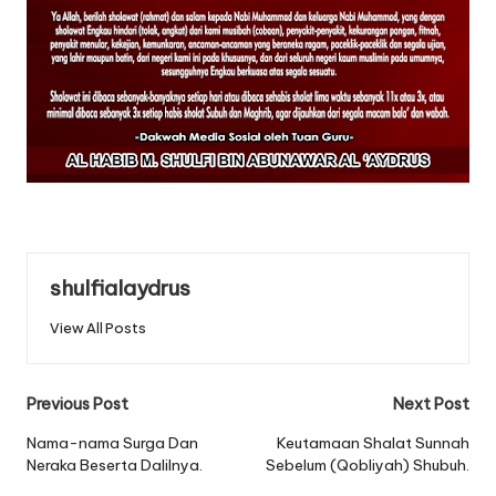
shulfialaydrus
View All Posts
Post
Previous Post
Next Post
navigation
Nama-nama Surga Dan
Keutamaan Shalat Sunnah
Neraka Beserta Dalilnya.
Sebelum (Qobliyah) Shubuh.