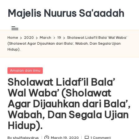
Majelis Nuurus Sa'aadah
Skip
to
Majelis
content
Nuurus
Sa'aadah
Home
2020
March
19
Sholawat Lidaf’il Bala’ Wal Waba’
(Sholawat Agar Dijauhkan dari Bala’, Wabah, Dan Segala Ujian
Website
Hidup).
Posted
Amalan dan ilmu
in
Sholawat Lidaf’il Bala’
Wal Waba’ (Sholawat
Agar Dijauhkan dari Bala’,
Wabah, Dan Segala Ujian
Hidup).
By
shulfialaydrus
March 19, 2020
1 Comment